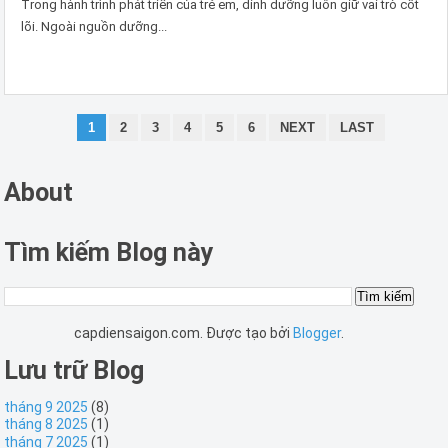
Trong hành trình phát triển của trẻ em, dinh dưỡng luôn giữ vai trò cốt
lõi. Ngoài nguồn dưỡng...
1
2
3
4
5
6
NEXT
LAST
About
Tìm kiếm Blog này
capdiensaigon.com. Được tạo bởi
Blogger
.
Lưu trữ Blog
tháng 9 2025
(8)
tháng 8 2025
(1)
tháng 7 2025
(1)