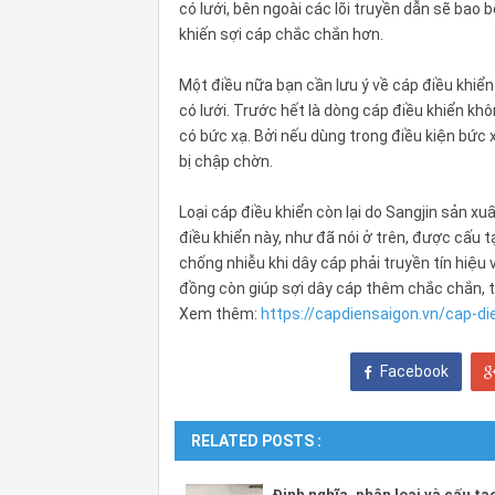
có lưới, bên ngoài các lõi truyền dẫn sẽ bao
khiến sợi cáp chắc chắn hơn.
Một điều nữa bạn cần lưu ý về cáp điều khiển 
có lưới. Trước hết là dòng cáp điều khiển k
có bức xạ. Bởi nếu dùng trong điều kiện bức x
bị chập chờn.
Loại cáp điều khiển còn lại do Sangjin sản xu
điều khiển này, như đã nói ở trên, được cấu
chống nhiễu khi dây cáp phải truyền tín hiệu 
đồng còn giúp sợi dây cáp thêm chắc chắn, t
Xem thêm:
https://capdiensaigon.vn/cap-di
Facebook
RELATED POSTS :
Định nghĩa, phân loại và cấu tạ