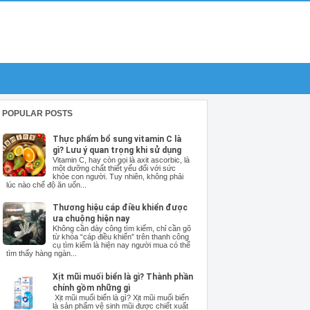
POPULAR POSTS
Thực phẩm bổ sung vitamin C là
gì? Lưu ý quan trọng khi sử dụng
Vitamin C, hay còn gọi là axit ascorbic, là
một dưỡng chất thiết yếu đối với sức
khỏe con người. Tuy nhiên, không phải
lúc nào chế độ ăn uốn...
Thương hiệu cáp điều khiển được
ưa chuộng hiện nay
Không cần dày công tìm kiếm, chỉ cần gõ
từ khóa “cáp điều khiển” trên thanh công
cụ tìm kiếm là hiện nay người mua có thể
tìm thấy hàng ngàn...
Xịt mũi muối biển là gì? Thành phần
chính gồm những gì
Xịt mũi muối biển là gì? Xịt mũi muối biển
là sản phẩm vệ sinh mũi được chiết xuất