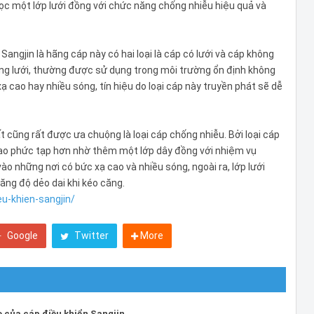
 bọc một lớp lưới đồng với chức năng chống nhiễu hiệu quả và
Sangjin là hãng cáp này có hai loại là cáp có lưới và cáp không
hông lưới, thường được sử dụng trong môi trường ổn định không
ạ cao hay nhiều sóng, tín hiệu do loại cáp này truyền phát sẽ dễ
ất cũng rất được ưa chuộng là loại cáp chống nhiễu. Bởi loại cáp
 tạo phức tạp hơn nhờ thêm một lớp dây đồng với nhiệm vụ
vào những nơi có bức xạ cao và nhiều sóng, ngoài ra, lớp lưới
ăng độ dẻo dai khi kéo căng.
eu-khien-sangjin/
Google
Twitter
More
o của cáp điều khiển Sangjin