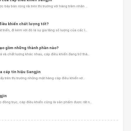
 bày bán rộng rãi trên thị trường với hàng trăm nhãn …
iều khiển chất lượng tốt?
riển, đi kèm với đó là sự gia tăng số lượng của các l…
 tạo gồm những thành phần nào?
á và chất lượng khác nhau, cáp điều khiển đang trở thà…
a cáp tín hiệu Sangjin
thấy trên thị trường những mặt hàng cáp điều khiển vớ…
gjin
 đồng trục, cáp điều khiển cũng là sản phẩm được rất n…