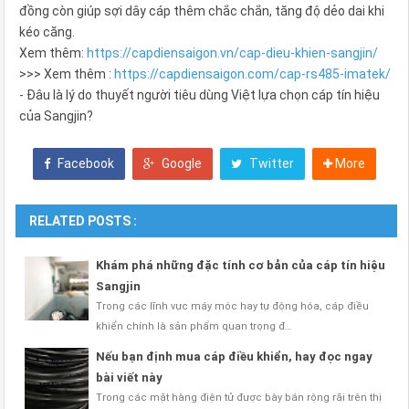
đồng còn giúp sợi dây cáp thêm chắc chắn, tăng độ dẻo dai khi
kéo căng.
Xem thêm:
https://capdiensaigon.vn/cap-dieu-khien-sangjin/
>>> Xem thêm :
https://capdiensaigon.com/cap-rs485-imatek/
- Đâu là lý do thuyết người tiêu dùng Việt lựa chọn cáp tín hiệu
của Sangjin?
Facebook
Google
Twitter
More
RELATED POSTS :
Khám phá những đặc tính cơ bản của cáp tín hiệu
Sangjin
Trong các lĩnh vực máy móc hay tự động hóa, cáp điều
khiển chính là sản phẩm quan trọng đ…
Nếu bạn định mua cáp điều khiển, hay đọc ngay
bài viết này
Trong các mặt hàng điện tử được bày bán rộng rãi trên thị