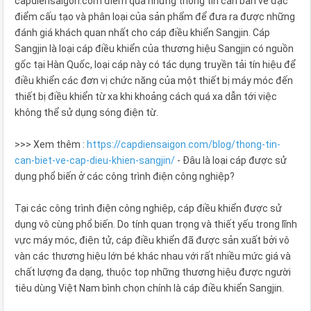
capdiensaigon.com điểm qua những thông tin căn bản về đặc
điểm cấu tạo và phân loại của sản phẩm để đưa ra được những
đánh giá khách quan nhất cho cáp điều khiển Sangjin. Cáp
Sangjin là loại cáp điều khiển của thương hiệu Sangjin có nguồn
gốc tại Hàn Quốc, loại cáp này có tác dụng truyền tải tín hiệu để
điều khiển các đơn vị chức năng của một thiết bị máy móc đến
thiết bị điều khiển từ xa khi khoảng cách quá xa dẫn tới việc
không thể sử dụng sóng điện từ.
>>> Xem thêm :
https://capdiensaigon.com/blog/thong-tin-
can-biet-ve-cap-dieu-khien-sangjin/
- Đâu là loại cáp được sử
dụng phổ biến ở các công trình điện công nghiệp?
Tại các công trình điện công nghiệp, cáp điều khiển được sử
dụng vô cùng phổ biến. Do tính quan trọng và thiết yếu trong lĩnh
vực máy móc, điện tử, cáp điều khiển đã được sản xuất bởi vô
vàn các thương hiệu lớn bé khác nhau với rất nhiều mức giá và
chất lượng đa dạng, thuộc top những thương hiệu được người
tiêu dùng Việt Nam bình chọn chính là cáp điều khiển Sangjin.