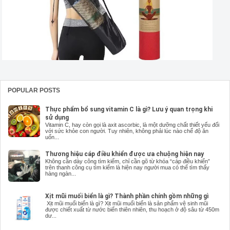
POPULAR POSTS
Thực phẩm bổ sung vitamin C là gì? Lưu ý quan trọng khi
sử dụng
Vitamin C, hay còn gọi là axit ascorbic, là một dưỡng chất thiết yếu đối
với sức khỏe con người. Tuy nhiên, không phải lúc nào chế độ ăn
uốn...
Thương hiệu cáp điều khiển được ưa chuộng hiện nay
Không cần dày công tìm kiếm, chỉ cần gõ từ khóa “cáp điều khiển”
trên thanh công cụ tìm kiếm là hiện nay người mua có thể tìm thấy
hàng ngàn...
Xịt mũi muối biển là gì? Thành phần chính gồm những gì
Xịt mũi muối biển là gì? Xịt mũi muối biển là sản phẩm vệ sinh mũi
được chiết xuất từ nước biển thiên nhiên, thu hoạch ở độ sâu từ 450m
dư...