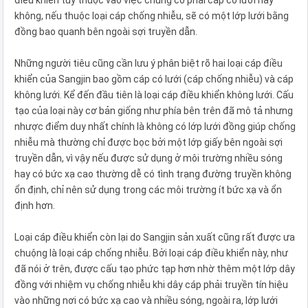
không, nếu thuộc loại cáp chống nhiễu, sẽ có một lớp lưới bằng
đồng bao quanh bên ngoài sợi truyền dẫn.
Những người tiêu cũng cần lưu ý phân biệt rõ hai loại cáp điều
khiển của Sangjin bao gồm cáp có lưới (cáp chống nhiễu) và cáp
không lưới. Kể đến đầu tiên là loại cáp điều khiển không lưới. Cấu
tạo của loại này cơ bản giống như phía bên trên đã mô tả nhưng
nhược điểm duy nhất chính là không có lớp lưới đồng giúp chống
nhiễu mà thường chỉ được bọc bởi một lớp giấy bên ngoài sợi
truyền dẫn, vì vậy nếu được sử dụng ở môi trường nhiều sóng
hay có bức xạ cao thường dễ có tình trạng đường truyền không
ổn định, chỉ nên sử dụng trong các môi trường ít bức xạ và ổn
định hơn.
Loại cáp điều khiển còn lại do Sangjin sản xuất cũng rất được ưa
chuộng là loại cáp chống nhiễu. Bởi loại cáp điều khiển này, như
đã nói ở trên, được cấu tạo phức tạp hơn nhờ thêm một lớp dây
đồng với nhiệm vụ chống nhiễu khi dây cáp phải truyền tín hiệu
vào những nơi có bức xạ cao và nhiều sóng, ngoài ra, lớp lưới