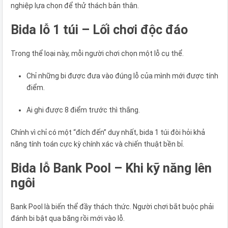
nghiệp lựa chọn để thử thách bản thân.
Bida lỗ 1 túi – Lối chơi độc đáo
Trong thể loại này, mỗi người chơi chọn một lỗ cụ thể.
Chỉ những bi được đưa vào đúng lỗ của mình mới được tính
điểm.
Ai ghi được 8 điểm trước thì thắng.
Chính vì chỉ có một “đích đến” duy nhất, bida 1 túi đòi hỏi khả
năng tính toán cực kỳ chính xác và chiến thuật bền bỉ.
Bida lỗ Bank Pool – Khi kỹ năng lên
ngôi
Bank Pool là biến thể đầy thách thức. Người chơi bắt buộc phải
đánh bi bật qua băng rồi mới vào lỗ.