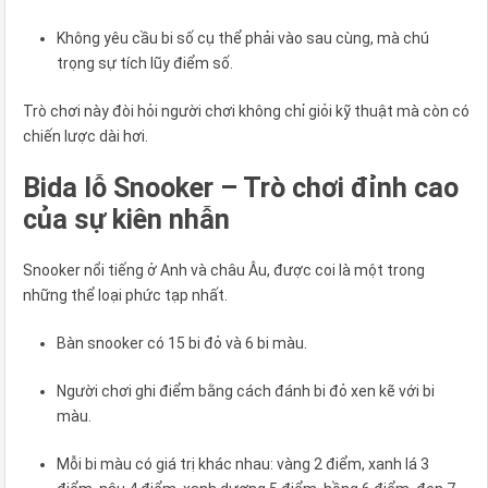
Không yêu cầu bi số cụ thể phải vào sau cùng, mà chú
trọng sự tích lũy điểm số.
Trò chơi này đòi hỏi người chơi không chỉ giỏi kỹ thuật mà còn có
chiến lược dài hơi.
Bida lỗ Snooker – Trò chơi đỉnh cao
của sự kiên nhẫn
Snooker nổi tiếng ở Anh và châu Âu, được coi là một trong
những thể loại phức tạp nhất.
Bàn snooker có 15 bi đỏ và 6 bi màu.
Người chơi ghi điểm bằng cách đánh bi đỏ xen kẽ với bi
màu.
Mỗi bi màu có giá trị khác nhau: vàng 2 điểm, xanh lá 3