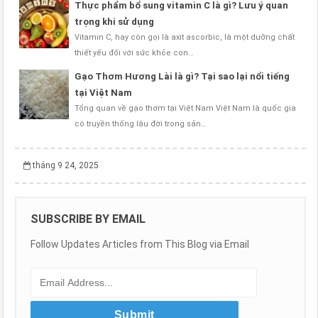
Thực phẩm bổ sung vitamin C là gì? Lưu ý quan
trọng khi sử dụng
Vitamin C, hay còn gọi là axit ascorbic, là một dưỡng chất
thiết yếu đối với sức khỏe con…
Gạo Thơm Hương Lài là gì? Tại sao lại nổi tiếng
tại Việt Nam
Tổng quan về gạo thơm tại Việt Nam Việt Nam là quốc gia
có truyền thống lâu đời trong sản…
tháng 9 24, 2025
SUBSCRIBE BY EMAIL
Follow Updates Articles from This Blog via Email