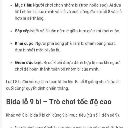
Mục tiêu:
Người chơi chọn nhóm bi (trơn hoặc sọc). Ai đưa
hết nhóm bi của mình vào lỗ và cuối cùng đưa bi số 8 vào lỗ
hợp lệ sẽ thắng.
Sắp xếp bi:
Bi số 8 luôn nằm ở giữa tam giác khi khai cuộc.
Khai cuộc:
Người phá bóng phải làm bi chạm băng hoặc
đưa ít nhất một bi vào lỗ.
Điểm đặc biệt:
Bi số 8 chỉ được đánh hợp lệ sau khi người
chơi đã hoàn thành toàn bộ nhóm bi của mình.
Luật 8 bi đòi hỏi sự tính toán khéo léo. Bi số 8 giống như “cửa ải
cuối cùng” quyết định chiến thắng.
Bida lỗ 9 bi – Trò chơi tốc độ cao
Khác với 8 bi, bida 9 bi chỉ dùng 9 bi mục tiêu (từ số 1 đến số 9).
Người chơi phải đánh bi cái chạm vào bi có số nhỏ nhất trên