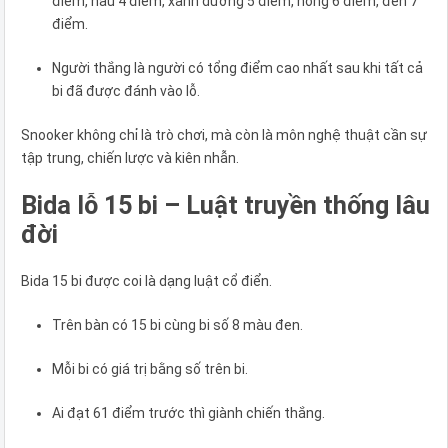
điểm, nâu 4 điểm, xanh dương 5 điểm, hồng 6 điểm, đen 7
điểm.
Người thắng là người có tổng điểm cao nhất sau khi tất cả
bi đã được đánh vào lỗ.
Snooker không chỉ là trò chơi, mà còn là môn nghệ thuật cần sự
tập trung, chiến lược và kiên nhẫn.
Bida lỗ 15 bi – Luật truyền thống lâu
đời
Bida 15 bi được coi là dạng luật cổ điển.
Trên bàn có 15 bi cùng bi số 8 màu đen.
Mỗi bi có giá trị bằng số trên bi.
Ai đạt 61 điểm trước thì giành chiến thắng.