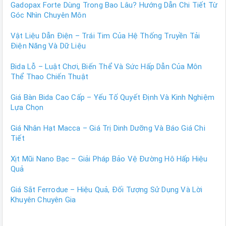
Gadopax Forte Dùng Trong Bao Lâu? Hướng Dẫn Chi Tiết Từ
Góc Nhìn Chuyên Môn
Vật Liệu Dẫn Điện – Trái Tim Của Hệ Thống Truyền Tải
Điện Năng Và Dữ Liệu
Bida Lỗ – Luật Chơi, Biến Thể Và Sức Hấp Dẫn Của Môn
Thể Thao Chiến Thuật
Giá Bàn Bida Cao Cấp – Yếu Tố Quyết Định Và Kinh Nghiệm
Lựa Chọn
Giá Nhân Hạt Macca – Giá Trị Dinh Dưỡng Và Báo Giá Chi
Tiết
Xịt Mũi Nano Bạc – Giải Pháp Bảo Vệ Đường Hô Hấp Hiệu
Quả
Giá Sắt Ferrodue – Hiệu Quả, Đối Tượng Sử Dụng Và Lời
Khuyên Chuyên Gia